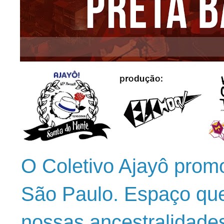
O Coletivo Ajayô prom
São Paulo. Espaço que
nossas ancestralidade