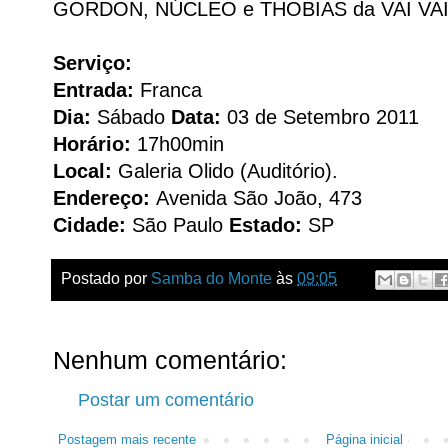
GORDON, NÚCLEO e THOBIAS da VAI VAI
Serviço:
Entrada:
Franca
Dia:
Sábado
Data:
03 de Setembro 2011
Horário:
17h00min
Local:
Galeria Olido (Auditório).
Endereço:
Avenida São João, 473
Cidade:
São Paulo
Estado:
SP
Postado por
Samba do Monte
às
09:05
Nenhum comentário:
Postar um comentário
Postagem mais recente
Página inicial