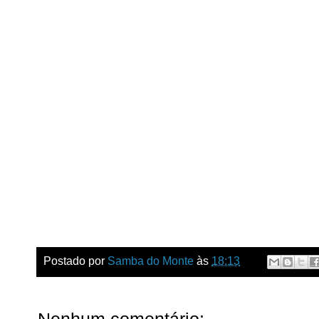
Postado por
Samba do Monte
às
18:13
Nenhum comentário: