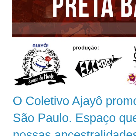
O Coletivo Ajayô prom
São Paulo. Espaço que
nossas ancestralidade