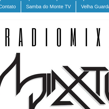
Contato
Samba do Monte TV
Velha Guard