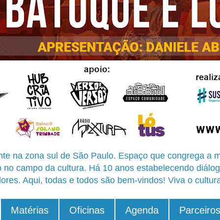
te na zona sul de São Paulo. Espaço que congrega a m
o no campo da cultura. Há 10 anos estabelecendo diálog
ores. Aqui, todas e todos são bem-vindos! Viva o cultur
Matérias
Oficinas
Agenda
Parceiro