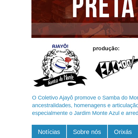
O Coletivo Ajayô promove o Samba do Mon
ancestralidades, homenagens e articulaçã
especialmente o Jardim Monte Azul e arred
Notícias
Sobre nós
Orixás