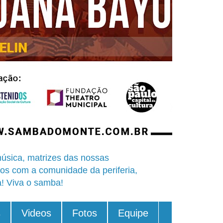
úsica, matrizes das nossas
os com a comunidade da periferia,
a! Viva o samba!
s
Videos
Fotos
Equipe