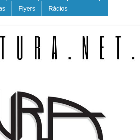
as
Flyers
Rádios