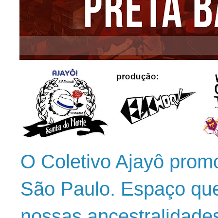
O Coletivo Ajayô prom
São Paulo. Espaço que
nossas ancestralidade