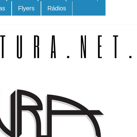
as
Flyers
Rádios