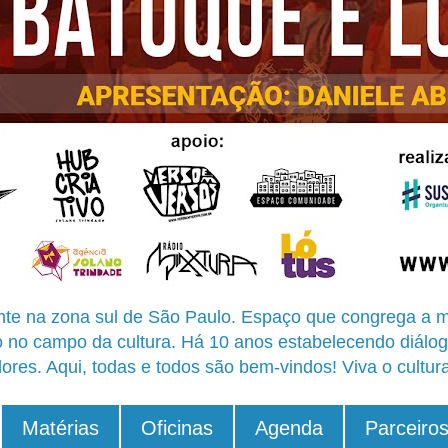
te na zona sul de São Paulo. Espaço que congrega a m
o no campo da cultura. Há 10 anos estabelecendo diálog
ores. Aqui, todas e todos são bem-vindos! Viva o cultur
Matérias
Oficinas
Agenda
Parceiro