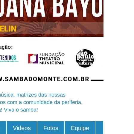
úsica, matrizes das nossas
os com a comunidade da periferia,
a! Viva o samba!
s
Videos
Fotos
Equipe