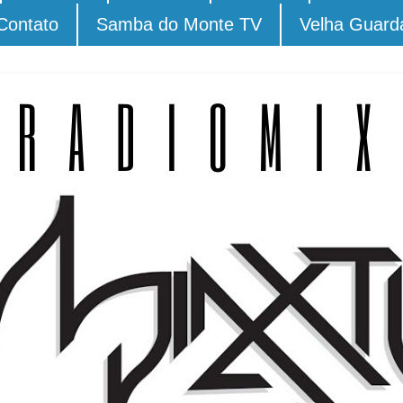
Contato
Samba do Monte TV
Velha Guard