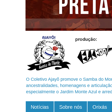
O Coletivo Ajayô promove o Samba do Mon
ancestralidades, homenagens e articulaçã
especialmente o Jardim Monte Azul e arred
Notícias
Sobre nós
Orixás