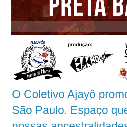
O Coletivo Ajayô prom
São Paulo. Espaço que
nossas ancestralidade