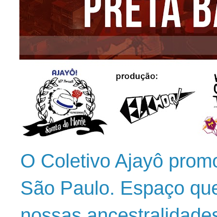
O Coletivo Ajayô prom
São Paulo. Espaço que
nossas ancestralidade