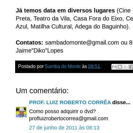
Já temos data em diversos lugares
(Cine 
Preta, Teatro da Vila, Casa Fora do Eixo, C
Azul, Matilha Cultural, Adega do Baguinho).
Contatos:
sambadomonte@gmail.com ou 8
Jaime”Diko”Lopes
Postado por
Samba do Monte
às
09:51
Um comentário:
PROF. LUIZ ROBERTO CORRÊA
disse...
Como posso adquirir o dvd?
profluizrobertocorrea@gmail.com
27 de junho de 2011 às 08:13