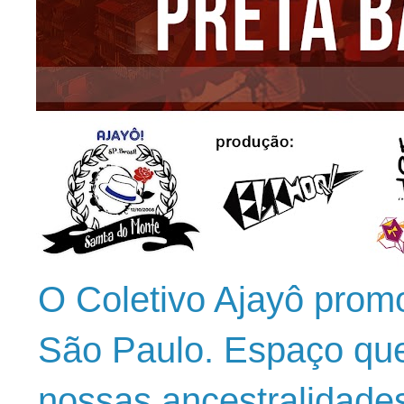
O Coletivo Ajayô prom
São Paulo. Espaço que
nossas ancestralidade