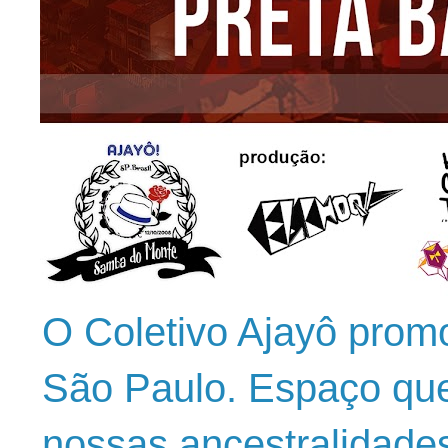
O Coletivo Ajayô prom
São Paulo. Espaço que
nossas ancestralidade