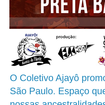
O Coletivo Ajayô prom
São Paulo. Espaço que
nossas ancestralidade