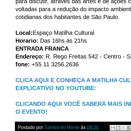
para discutir, através das artes e de ações 
voltadas para a redução do impacto ambient
cotidianas dos habitantes de São Paulo.
Local:
Espaço Matilha Cultural
Horario:
Das 16hs ás 21hs
ENTRADA FRANCA
Endereço:
R. Rego Freitas 542 - Centro - Sã
fone:
+55 11 3256.2636
CLICA AQUI E CONHEÇA A MATILHA CU
EXPLICATIVO NO YOUTUBE:
CLICANDO AQUI VOCÊ SABERÁ MAIS 
O EVENTO!
Postado por
Samba do Monte
às
08:20