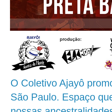
O Coletivo Ajayô prom
São Paulo. Espaço que
nossas ancestralidade