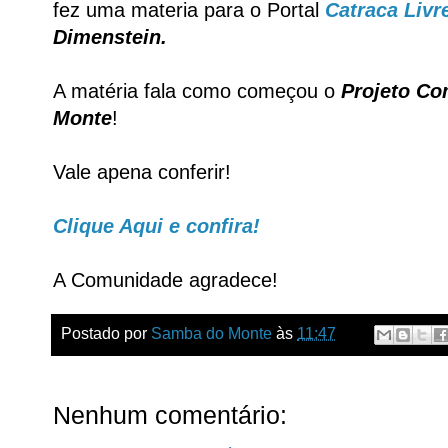
fez uma materia para o Portal
Catraca Livr
Dimenstein.
A matéria fala como começou o
Projeto C
Monte
!
Vale apena conferir!
Clique Aqui e confira!
A Comunidade agradece!
Postado por
Samba do Monte
às
11:47
Nenhum comentário: